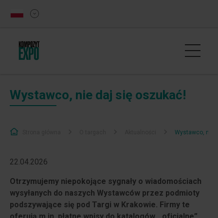
Wystawco, nie daj się oszukać!
Strona główna
O targach
Aktualności
Wystawco, nie d
22.04.2026
Otrzymujemy niepokojące sygnały o wiadomościach
wysyłanych do naszych Wystawców przez podmioty
podszywające się pod Targi w Krakowie. Firmy te
oferują m.in. płatne wpisy do katalogów, „oficjalne”