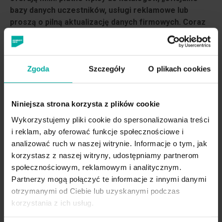
bazy danych uczestników, usługi reklamowe lub
proszą o pilną aktualizację danych firmowych. Coraz
częściej do takich wiadomości dołączane są również
faktury do opłacenia za rzekome usługi.
Podkreślamy, że tego typu działania stanowią próbę
Zgoda
Szczegóły
O plikach cookies
wyłudzenia środków finansowych. Prosimy o zachowanie
szczególnej ostrożności przy otrzymywaniu takich
wiadomości – zwracaj uwagę na adres nadawcy, treść
Niniejsza strona korzysta z plików cookie
oferty, załączniki oraz formę płatności.
Wykorzystujemy pliki cookie do spersonalizowania treści
i reklam, aby oferować funkcje społecznościowe i
Przypominamy, że:
analizować ruch w naszej witrynie. Informacje o tym, jak
Targi w Krakowie kontaktują się wyłącznie z
korzystasz z naszej witryny, udostępniamy partnerom
oficjalnych adresów e-mail w domenie targi.krakow.pl
społecznościowym, reklamowym i analitycznym.
oraz expokrakow.com,
Partnerzy mogą połączyć te informacje z innymi danymi
otrzymanymi od Ciebie lub uzyskanymi podczas
nie udostępniamy danych Wystawców podmiotom
korzystania z ich usług.
trzecim,
wszelkie oficjalne oferty i komunikaty są