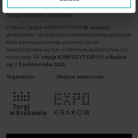
materiałów i technologii kompozytowych. Jest to
równocześnie najważniejsze wydarzenie branżowe w
Europie Środkowo-Wschodniej.
Podczas Targów KOMPOZYT-EXPO® spotkasz
producentów i dystrybutorów materiałów kompozytowych,
które zrewolucjonizowały przemysł i od lat
wykorzystywane są m.in. w lotnictwie, budownictwie czy
motoryzacji.
14. edycja KOMPOZYT-EXPO® odbędzie
się 7-8 października 2026.
Organizator: Miejsce wydarzenia: