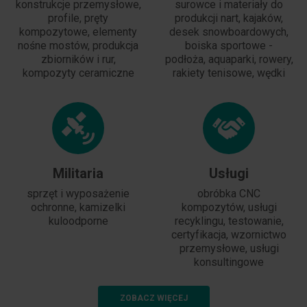
konstrukcje przemysłowe,
surowce i materiały do
profile, pręty
produkcji nart, kajaków,
kompozytowe, elementy
desek snowboardowych,
nośne mostów, produkcja
boiska sportowe -
zbiorników i rur,
podłoża, aquaparki, rowery,
kompozyty ceramiczne
rakiety tenisowe, wędki
Militaria
Usługi
sprzęt i wyposażenie
obróbka CNC
ochronne, kamizelki
kompozytów, usługi
kuloodporne
recyklingu, testowanie,
certyfikacja, wzornictwo
przemysłowe, usługi
konsultingowe
ZOBACZ WIĘCEJ