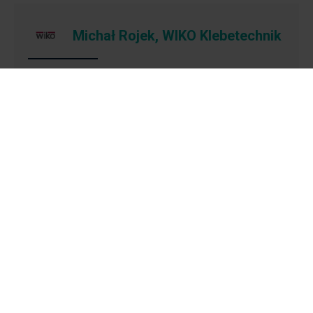
Michał Rojek, WIKO Klebetechnik
-
T
argi okazały się bardzo dobre,
dużo świetnych
spotkań, klienci z przeróżnych branż, również
klienci z uniwersytetów,
z różnych instytutów, także
liczymy na dużo dobrych, pozytywnych feedbacków,
a i pewnie spotkamy się tutaj za rok.
PRZECZYTAJ PODSUMOWANIE TARGÓW
Raport 2023 - zapis
Pobierz bezpłatny raport
Poznaj profil biznesowy uczestników poprzedniej edycji