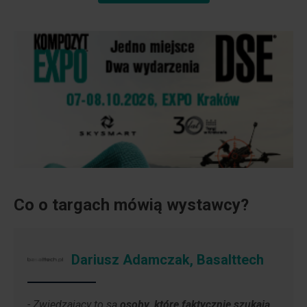
Baner kompo-dse
Co o targach mówią wystawcy?
Dariusz Adamczak, Basalttech
- Zwiedzający to są
osoby, które faktycznie szukają