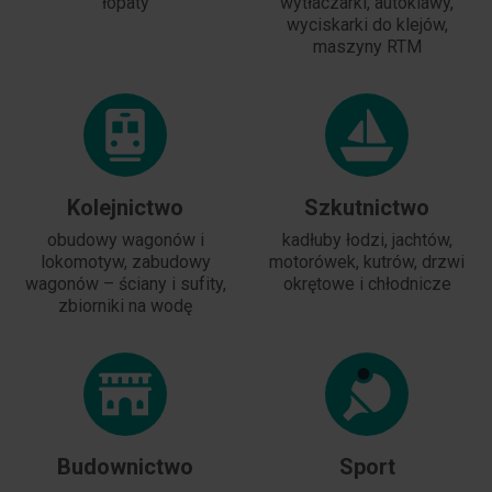
łopaty
wytłaczarki, autoklawy,
wyciskarki do klejów,
maszyny RTM
Kolejnictwo
Szkutnictwo
obudowy wagonów i
kadłuby łodzi, jachtów,
lokomotyw, zabudowy
motorówek, kutrów, drzwi
wagonów – ściany i sufity,
okrętowe i chłodnicze
zbiorniki na wodę
Budownictwo
Sport